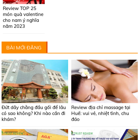
Review TOP 25
món quà valentine
cho nam ý nghĩa
năm 2023
BÀI MỚI ĐĂNG
Đứt dây chằng đầu gối để lâu
Review địa chỉ massage tại
có sao không? Khi nào cần đi
Huế: vui vẻ, nhiệt tình, chu
khám?
đáo