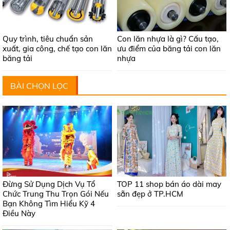
Quy trình, tiêu chuẩn sản
Con lăn nhựa là gì? Cấu tạo,
xuất, gia công, chế tạo con lăn
ưu điểm của băng tải con lăn
băng tải
nhựa
BÀI CHỌN LỌC
Đừng Sử Dụng Dịch Vụ Tổ
TOP 11 shop bán áo dài may
Chức Trung Thu Trọn Gói Nếu
sẵn đẹp ở TP.HCM
Bạn Không Tìm Hiểu Kỹ 4
Điều Này