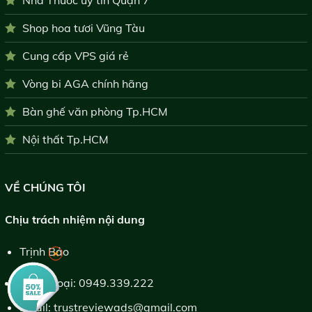
Nhà Thuốc uy tín Quận 7
Shop hoa tươi Vũng Tàu
Cung cấp VPS giá rẻ
Vòng bi AGA chính hãng
Bàn ghế văn phòng Tp.HCM
Nội thất Tp.HCM
VỀ CHÚNG TÔI
Chịu trách nhiệm nội dung
Trịnh Bảo
×
Điện thoại:
0949.339.222
Email:
trustreviewads@gmail.com