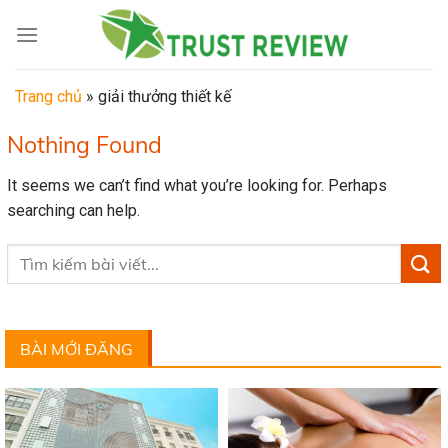
Skip
to
content
Trang chủ
»
giải thưởng thiết kế
Nothing Found
It seems we can’t find what you’re looking for. Perhaps
searching can help.
BÀI MỚI ĐĂNG