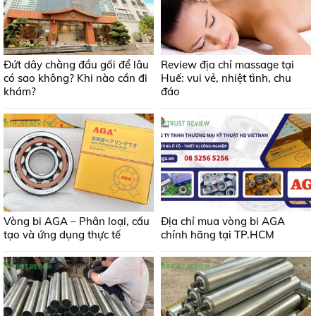
Đứt dây chằng đầu gối để lâu
Review địa chỉ massage tại
có sao không? Khi nào cần đi
Huế: vui vẻ, nhiệt tình, chu
khám?
đáo
Vòng bi AGA – Phân loại, cấu
Địa chỉ mua vòng bi AGA
tạo và ứng dụng thực tế
chính hãng tại TP.HCM