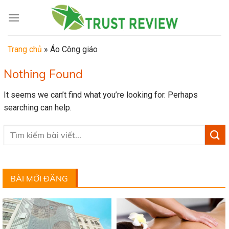
Skip
to
content
Trang chủ
»
Áo Công giáo
Nothing Found
It seems we can’t find what you’re looking for. Perhaps
searching can help.
BÀI MỚI ĐĂNG