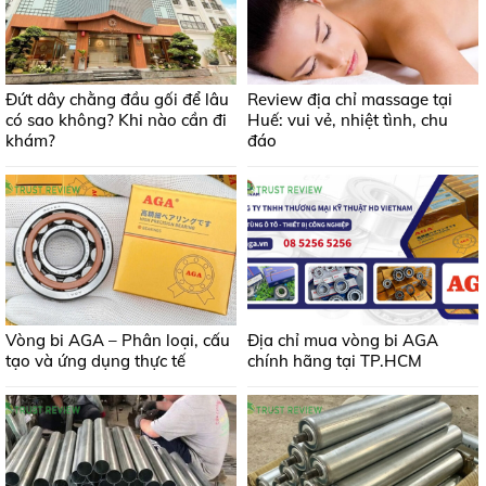
Đứt dây chằng đầu gối để lâu
Review địa chỉ massage tại
có sao không? Khi nào cần đi
Huế: vui vẻ, nhiệt tình, chu
khám?
đáo
Vòng bi AGA – Phân loại, cấu
Địa chỉ mua vòng bi AGA
tạo và ứng dụng thực tế
chính hãng tại TP.HCM