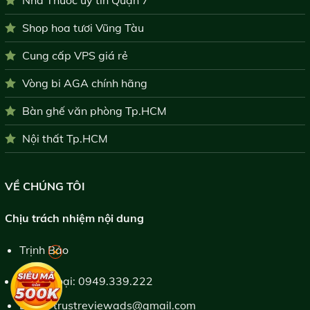
Nhà Thuốc uy tín Quận 7
Shop hoa tươi Vũng Tàu
Cung cấp VPS giá rẻ
Vòng bi AGA chính hãng
Bàn ghế văn phòng Tp.HCM
Nội thất Tp.HCM
VỀ CHÚNG TÔI
Chịu trách nhiệm nội dung
Trịnh Bảo
×
Điện thoại:
0949.339.222
Email:
trustreviewads@gmail.com