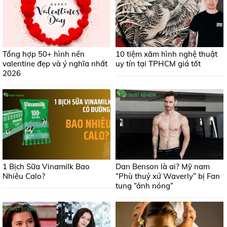
Tổng hợp 50+ hình nền
10 tiệm xăm hình nghệ thuật
valentine đẹp và ý nghĩa nhất
uy tín tại TPHCM giá tốt
2026
1 Bịch Sữa Vinamilk Bao
Dan Benson là ai? Mỹ nam
Nhiêu Calo?
“Phù thuỷ xứ Waverly” bị Fan
tung “ảnh nóng”